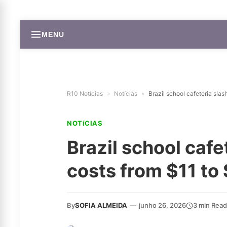
MENU
R10 Notícias
»
Notícias
»
Brazil school cafeteria sla
NOTíCIAS
Brazil school cafe
costs from $11 to
By
SOFIA ALMEIDA
—
junho 26, 2026
3 min Read