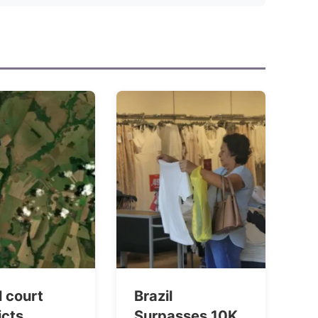
l court
Brazil
icts
Surpasses 10K