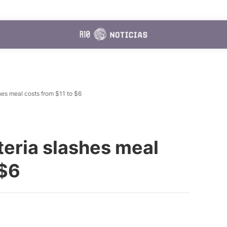
shes meal costs from $11 to $6
teria slashes meal
 $6