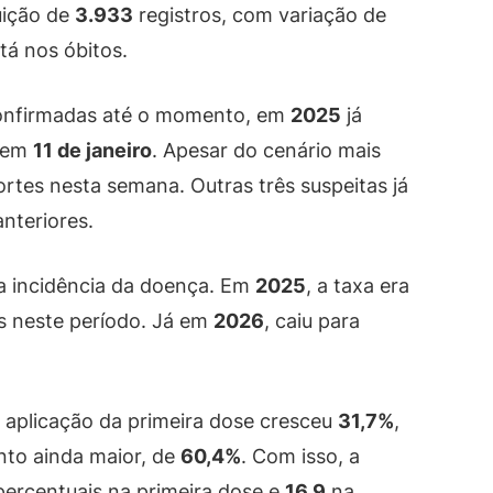
uição de
3.933
registros, com variação de
tá nos óbitos.
onfirmadas até o momento, em
2025
já
a em
11 de janeiro
. Apesar do cenário mais
ortes nesta semana. Outras três suspeitas já
nteriores.
 incidência da doença. Em
2025
, a taxa era
s neste período. Já em
2026
, caiu para
 aplicação da primeira dose cresceu
31,7%
,
to ainda maior, de
60,4%
. Com isso, a
ercentuais na primeira dose e
16,9
na