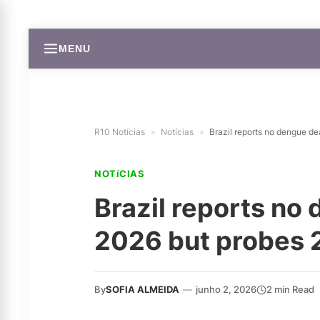
MENU
R10 Notícias
»
Notícias
»
Brazil reports no dengue dea
NOTíCIAS
Brazil reports no
2026 but probes 2 
By
SOFIA ALMEIDA
—
junho 2, 2026
2 min Read