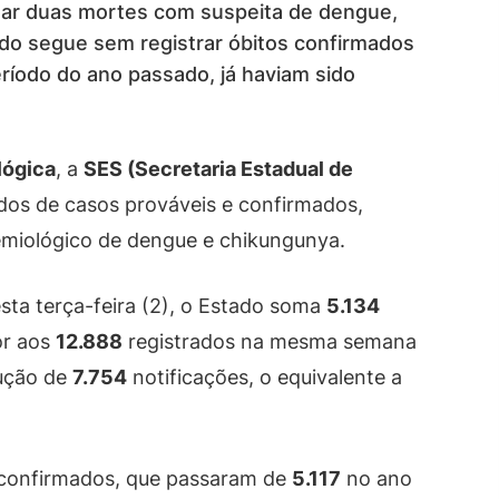
igar duas mortes com suspeita de dengue,
tado segue sem registrar óbitos confirmados
íodo do ano passado, já haviam sido
lógica
, a
SES (Secretaria Estadual de
os de casos prováveis e confirmados,
emiológico de dengue e chikungunya.
ta terça-feira (2), o Estado soma
5.134
or aos
12.888
registrados na mesma semana
dução de
7.754
notificações, o equivalente a
confirmados, que passaram de
5.117
no ano