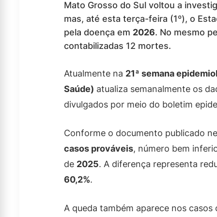
Mato Grosso do Sul voltou a invest
mas, até esta terça-feira (1º), o Es
pela doença em
2026
. No mesmo per
contabilizadas 12 mortes.
Atualmente na
21ª semana epidemio
Saúde)
atualiza semanalmente os dad
divulgados por meio do boletim epid
Conforme o documento publicado nes
casos prováveis
, número bem inferi
de
2025
. A diferença representa re
60,2%
.
A queda também aparece nos casos 