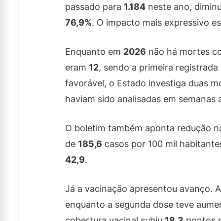
passado para
1.184
neste ano, dimin
76,9%
. O impacto mais expressivo es
Enquanto em
2026
não há mortes c
eram
12
, sendo a primeira registrad
favorável, o Estado investiga duas m
haviam sido analisadas em semanas a
O boletim também aponta redução na
de
185,6
casos por 100 mil habitante
42,9
.
Já a vacinação apresentou avanço. A
enquanto a segunda dose teve aumen
cobertura vacinal subiu
18,3
pontos p