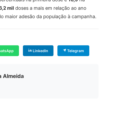
6,2 mil
doses a mais em relação ao ano
ndo maior adesão da população à campanha.
atsApp
LinkedIn
Telegram
ia Almeida