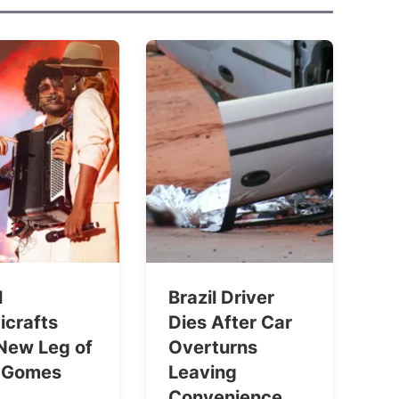
l
Brazil Driver
icrafts
Dies After Car
 New Leg of
Overturns
 Gomes
Leaving
Convenience