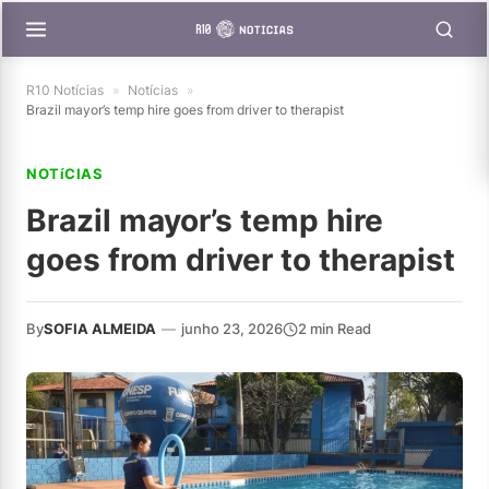
R10 Notícias
»
Notícias
»
Brazil mayor’s temp hire goes from driver to therapist
NOTíCIAS
Brazil mayor’s temp hire
goes from driver to therapist
By
SOFIA ALMEIDA
—
junho 23, 2026
2 min Read