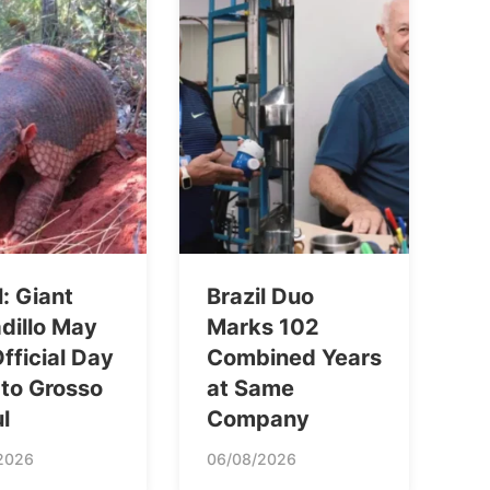
l: Giant
Brazil Duo
dillo May
Marks 102
fficial Day
Combined Years
ato Grosso
at Same
l
Company
2026
06/08/2026