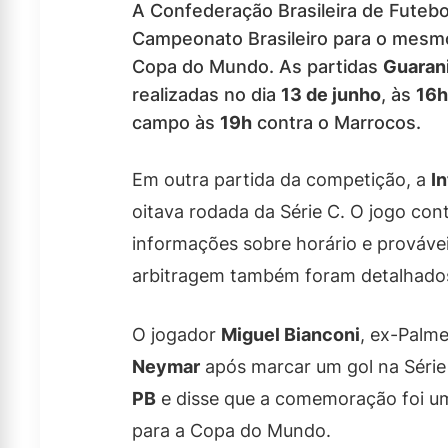
A Confederação Brasileira de Futebo
Campeonato Brasileiro para o mesmo 
Copa do Mundo. As partidas
Guarani
realizadas no dia
13 de junho
, às
16h
campo às
19h
contra o Marrocos.
Em outra partida da competição, a
In
oitava rodada da Série C. O jogo con
informações sobre horário e provávei
arbitragem também foram detalhados
O jogador
Miguel Bianconi
, ex-Palm
Neymar
após marcar um gol na Série C
PB
e disse que a comemoração foi u
para a Copa do Mundo.