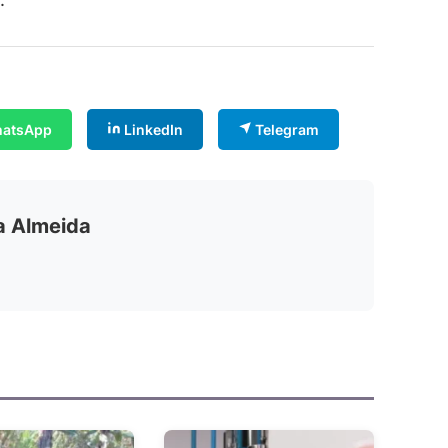
atsApp
LinkedIn
Telegram
ia Almeida