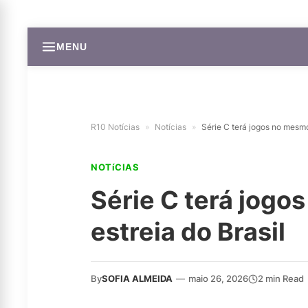
MENU
R10 Notícias
»
Notícias
»
Série C terá jogos no mesmo
NOTíCIAS
Série C terá jogo
estreia do Brasil
By
SOFIA ALMEIDA
—
maio 26, 2026
2 min Read