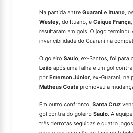
Na partida entre
Guarani
e
Ituano
, o
Wesley
, do Ituano, e
Caíque França
resultaram em gols. O jogo termino
invencibilidade do Guarani na compet
O goleiro
Saulo
, ex-Santos, foi para
Leão
após uma falha e um gol contra n
por
Emerson Júnior
, ex-Guarani, na
Matheus Costa
promoveu a mudança
Em outro confronto,
Santa Cruz
venc
gol contra do goleiro
Saulo
. A equip
três derrotas seguidas e quatro jogo
para a recuperação do time na tabela