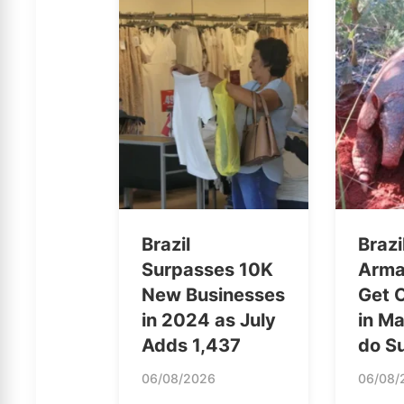
Brazil
Brazi
Surpasses 10K
Arma
New Businesses
Get O
in 2024 as July
in M
Adds 1,437
do Su
06/08/2026
06/08/