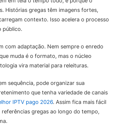
em em tela o tempo todo, é porque o
s. Histórias gregas têm imagens fortes,
carregam contexto. Isso acelera o processo
o público.
ham com adaptação. Nem sempre o enredo
o que muda é o formato, mas o núcleo
logia vira material para releituras.
 em sequência, pode organizar sua
etenimento que tenha variedade de canais
lhor IPTV pago 2026
. Assim fica mais fácil
 referências gregas ao longo do tempo,
ma.