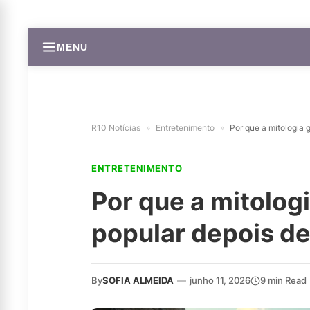
MENU
R10 Notícias
»
Entretenimento
»
Por que a mitologia 
ENTRETENIMENTO
Por que a mitolog
popular depois de
By
SOFIA ALMEIDA
—
junho 11, 2026
9 min Read