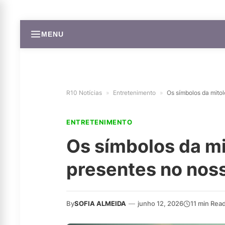
MENU
R10 Notícias
»
Entretenimento
»
Os símbolos da mitol
ENTRETENIMENTO
Os símbolos da mi
presentes no noss
By
SOFIA ALMEIDA
—
junho 12, 2026
11 min Rea