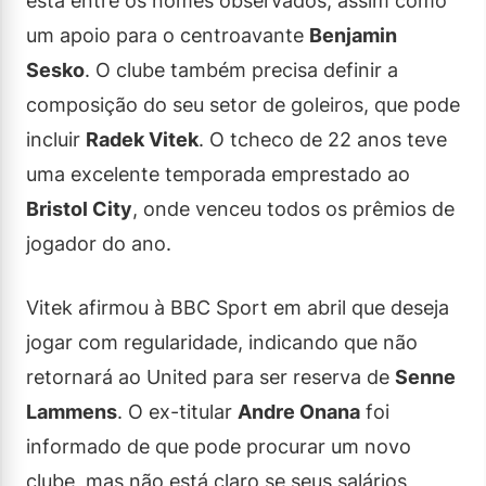
está entre os nomes observados, assim como
um apoio para o centroavante
Benjamin
Sesko
. O clube também precisa definir a
composição do seu setor de goleiros, que pode
incluir
Radek Vitek
. O tcheco de 22 anos teve
uma excelente temporada emprestado ao
Bristol City
, onde venceu todos os prêmios de
jogador do ano.
Vitek afirmou à BBC Sport em abril que deseja
jogar com regularidade, indicando que não
retornará ao United para ser reserva de
Senne
Lammens
. O ex-titular
Andre Onana
foi
informado de que pode procurar um novo
clube, mas não está claro se seus salários