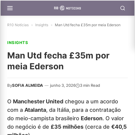
R10 Notícias
»
Insights
»
Man Utd fecha £35m por meia Ederson
INSIGHTS
Man Utd fecha £35m por
meia Ederson
By
SOFIA ALMEIDA
—
junho 3, 2026
3 min Read
O
Manchester United
chegou a um acordo
com a
Atalanta
, da Itália, para a contratação
do meio-campista brasileiro
Ederson
. O valor
do negócio é de
£35 milhões
(cerca de
€40,5