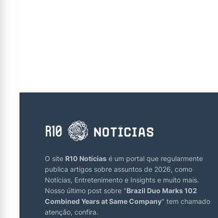
O site
R10 Notícias
é um portal que regularmente
publica artigos sobre assuntos de 2026, como
Notícias, Entretenimento e Insights e muito mais.
Nosso último post sobre "
Brazil Duo Marks 102
Combined Years at Same Company
" tem chamado
atenção, confira.