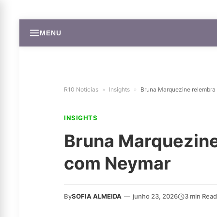
MENU
R10 Notícias
»
Insights
»
Bruna Marquezine relembr
INSIGHTS
Bruna Marquezine
com Neymar
By
SOFIA ALMEIDA
—
junho 23, 2026
3 min Read