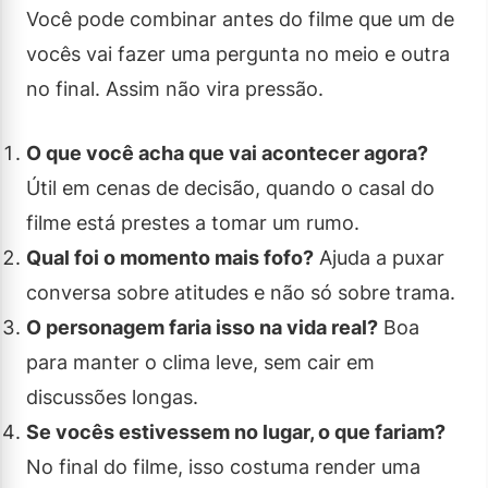
Você pode combinar antes do filme que um de
vocês vai fazer uma pergunta no meio e outra
no final. Assim não vira pressão.
O que você acha que vai acontecer agora?
Útil em cenas de decisão, quando o casal do
filme está prestes a tomar um rumo.
Qual foi o momento mais fofo?
Ajuda a puxar
conversa sobre atitudes e não só sobre trama.
O personagem faria isso na vida real?
Boa
para manter o clima leve, sem cair em
discussões longas.
Se vocês estivessem no lugar, o que fariam?
No final do filme, isso costuma render uma