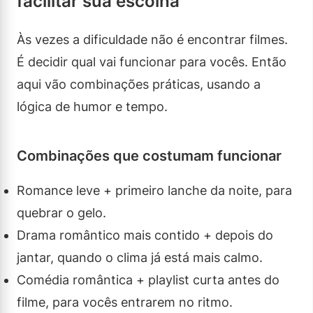
facilitar sua escolha
Às vezes a dificuldade não é encontrar filmes.
É decidir qual vai funcionar para vocês. Então
aqui vão combinações práticas, usando a
lógica de humor e tempo.
Combinações que costumam funcionar
Romance leve + primeiro lanche da noite, para
quebrar o gelo.
Drama romântico mais contido + depois do
jantar, quando o clima já está mais calmo.
Comédia romântica + playlist curta antes do
filme, para vocês entrarem no ritmo.