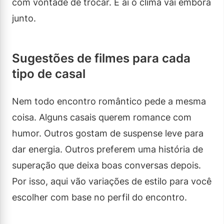
com vontade de trocar. E aí o clima vai embora
junto.
Sugestões de filmes para cada
tipo de casal
Nem todo encontro romântico pede a mesma
coisa. Alguns casais querem romance com
humor. Outros gostam de suspense leve para
dar energia. Outros preferem uma história de
superação que deixa boas conversas depois.
Por isso, aqui vão variações de estilo para você
escolher com base no perfil do encontro.