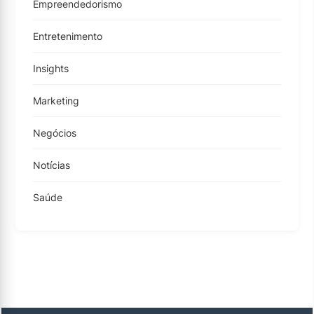
Empreendedorismo
Entretenimento
Insights
Marketing
Negócios
Notícias
Saúde