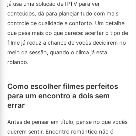
já usa uma solução de IPTV para ver
conteúdos, dá para planejar tudo com mais
controle de qualidade e conforto. Um detalhe
que pesa mais do que parece: acertar o tipo de
filme já reduz a chance de vocês decidirem no
meio da sessão, quando o clima já está
rolando.
Como escolher filmes perfeitos
para um encontro a dois sem
errar
Antes de pensar em título, pense no que vocês
querem sentir. Encontro romântico não é