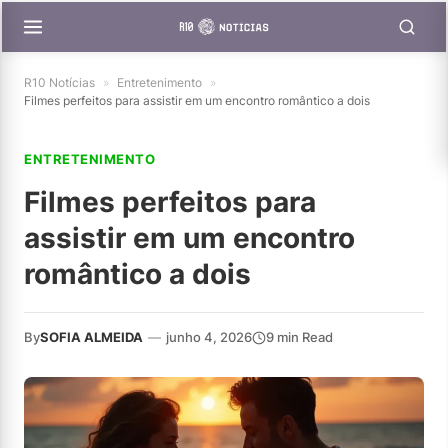
R10 Notícias
»
Entretenimento
»
Filmes perfeitos para assistir em um encontro romântico a dois
ENTRETENIMENTO
Filmes perfeitos para
assistir em um encontro
romântico a dois
By
SOFIA ALMEIDA
—
junho 4, 2026
9 min Read