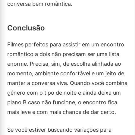
conversa bem romântica.
Conclusão
Filmes perfeitos para assistir em um encontro
romântico a dois não precisam ser uma lista
enorme. Precisa, sim, de escolha alinhada ao
momento, ambiente confortável e um jeito de
manter a conversa viva. Quando você combina
gênero com o tipo de noite e ainda deixa um
plano B caso não funcione, o encontro fica
mais leve e com mais chance de dar certo.
Se você estiver buscando variações para