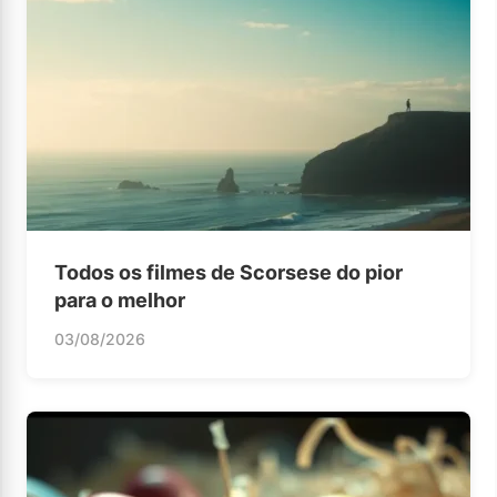
Todos os filmes de Scorsese do pior
para o melhor
03/08/2026