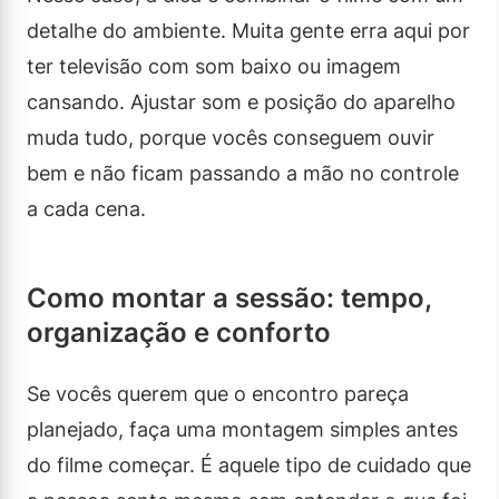
detalhe do ambiente. Muita gente erra aqui por
ter televisão com som baixo ou imagem
cansando. Ajustar som e posição do aparelho
muda tudo, porque vocês conseguem ouvir
bem e não ficam passando a mão no controle
a cada cena.
Como montar a sessão: tempo,
organização e conforto
Se vocês querem que o encontro pareça
planejado, faça uma montagem simples antes
do filme começar. É aquele tipo de cuidado que