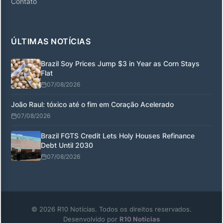
Contato
ÚLTIMAS NOTÍCIAS
Brazil Soy Prices Jump $3 in Year as Corn Stays
Flat
07/08/2026
João Raul: tóxico até o fim em Coração Acelerado
07/08/2026
Brazil FGTS Credit Lets Holy Houses Refinance
Debt Until 2030
07/08/2026
© 2026 R10 Notícias. Todos os direitos reservados.
Desenvolvido por
R10 Notícias