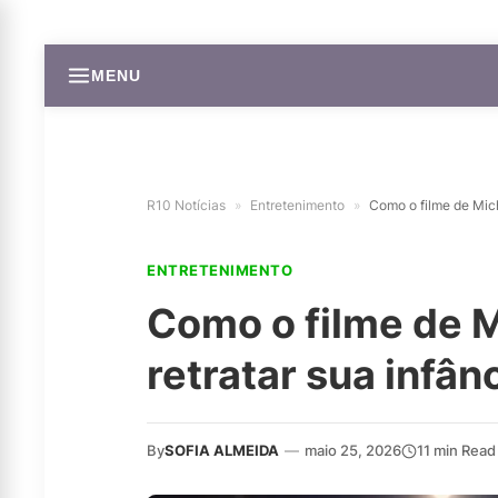
MENU
R10 Notícias
»
Entretenimento
»
Como o filme de Mich
ENTRETENIMENTO
Como o filme de M
retratar sua infân
By
SOFIA ALMEIDA
—
maio 25, 2026
11 min Read