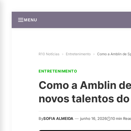
MENU
R10 Notícias
»
Entretenimento
»
Como a Amblin de Sp
ENTRETENIMENTO
Como a Amblin de
novos talentos d
By
SOFIA ALMEIDA
—
junho 16, 2026
10 min Rea