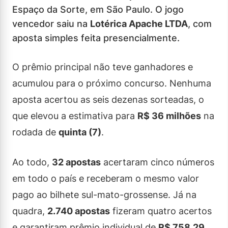
Espaço da Sorte, em São Paulo. O jogo
vencedor saiu na
Lotérica Apache LTDA
, com
aposta simples feita presencialmente.
O prêmio principal não teve ganhadores e
acumulou para o próximo concurso. Nenhuma
aposta acertou as seis dezenas sorteadas, o
que elevou a estimativa para
R$ 36 milhões
na
rodada de
quinta (7)
.
Ao todo,
32 apostas
acertaram cinco números
em todo o país e receberam o mesmo valor
pago ao bilhete sul-mato-grossense. Já na
quadra,
2.740 apostas
fizeram quatro acertos
e garantiram prêmio individual de
R$ 758,29
.