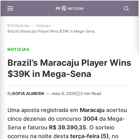
R10 Notícias
»
Notícias
»
Brazil’s Maracaju Player Wins $39K in Mega-Sena
NOTíCIAS
Brazil’s Maracaju Player Wins
$39K in Mega-Sena
By
SOFIA ALMEIDA
—
maio 6, 2026
2 min Read
Uma aposta registrada em
Maracaju
acertou
cinco dezenas do concurso
3004
da Mega-
Sena e faturou
R$ 39.390,35
. O sorteio
ocorreu na noite desta
terça-feira (5)
, no