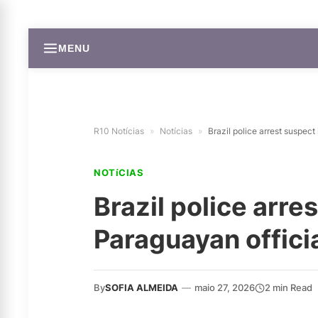
MENU
R10 Notícias
»
Notícias
»
Brazil police arrest suspect 
NOTíCIAS
Brazil police arres
Paraguayan offici
By
SOFIA ALMEIDA
—
maio 27, 2026
2 min Read