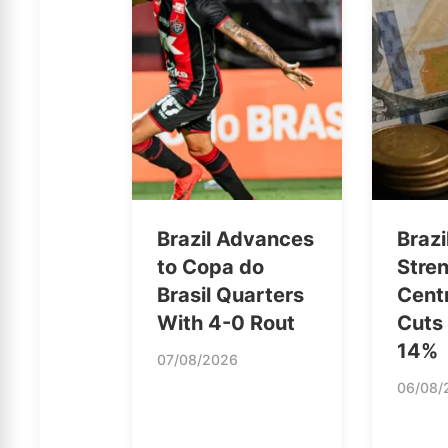
Brazil Advances
Brazi
to Copa do
Stre
Brasil Quarters
Cent
With 4-0 Rout
Cuts 
14%
07/08/2026
06/08/