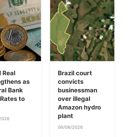
l Real
Brazil court
ngthens as
convicts
ral Bank
businessman
Rates to
over illegal
Amazon hydro
plant
2026
06/08/2026