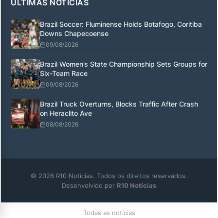
ÚLTIMAS NOTÍCIAS
Brazil Soccer: Fluminense Holds Botafogo, Coritiba
Downs Chapecoense
09/08/2026
Brazil Women’s State Championship Sets Groups for
Six-Team Race
09/08/2026
Brazil Truck Overturns, Blocks Traffic After Crash
on Heraclito Ave
08/08/2026
© 2026 R10 Notícias. Todos os direitos reservados.
Desenvolvido por
R10 Notícias
Todas as notícias