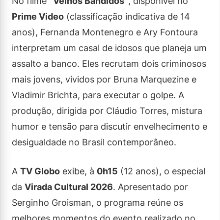
No filme
“Velhos Bandidos”
, disponível no
Prime Video
(classificação indicativa de 14
anos), Fernanda Montenegro e Ary Fontoura
interpretam um casal de idosos que planeja um
assalto a banco. Eles recrutam dois criminosos
mais jovens, vividos por Bruna Marquezine e
Vladimir Brichta, para executar o golpe. A
produção, dirigida por Cláudio Torres, mistura
humor e tensão para discutir envelhecimento e
desigualdade no Brasil contemporâneo.
A
TV Globo
exibe, à
0h15
(12 anos), o especial
da
Virada Cultural 2026
. Apresentado por
Serginho Groisman, o programa reúne os
melhores momentos do evento realizado no