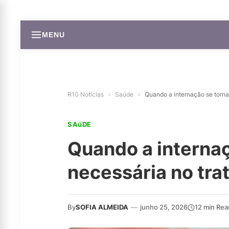
MENU
R10 Notícias
»
Saúde
»
Quando a internação se torna
SAúDE
Quando a internaç
necessária no tr
By
SOFIA ALMEIDA
—
junho 25, 2026
12 min Rea