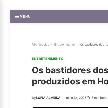
MENU
R10 Notícias
»
Entretenimento
»
Os bastidores dos m
ENTRETENIMENTO
Os bastidores do
produzidos em H
By
SOFIA ALMEIDA
—
maio 12, 2026
13 min Read