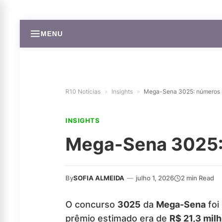
MENU
R10 Notícias
»
Insights
»
Mega-Sena 3025: números 
INSIGHTS
Mega-Sena 3025:
By
SOFIA ALMEIDA
—
julho 1, 2026
2 min Read
O concurso
3025
da
Mega-Sena
foi
prêmio estimado era de
R$ 21,3 mil