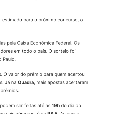
r estimado para o próximo concurso, o
as pela Caixa Econômica Federal. Os
ores em todo o país. O sorteio foi
o Paulo.
. O valor do prêmio para quem acertou
es. Já na
Quadra
, mais apostas acertaram
 prêmios.
podem ser feitas até as
19h
do dia do
com seis números, é de
R$ 5
. As casas