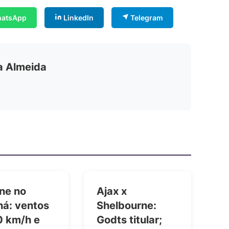
atsApp
LinkedIn
Telegram
ia Almeida
ne no
Ajax x
ná: ventos
Shelbourne:
0 km/h e
Godts titular;