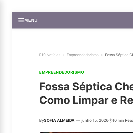
MENU
R10 Notícias
»
Empreendedorismo
»
Fossa Séptica C
EMPREENDEDORISMO
Fossa Séptica Che
Como Limpar e Re
By
SOFIA ALMEIDA
—
junho 15, 2026
10 min Rea