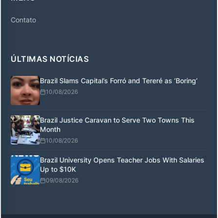
Contato
ÚLTIMAS NOTÍCIAS
Brazil Slams Capital’s Forró and Tereré as ‘Boring’
10/08/2026
Brazil Justice Caravan to Serve Two Towns This
Month
10/08/2026
Brazil University Opens Teacher Jobs With Salaries
Up to $10K
09/08/2026