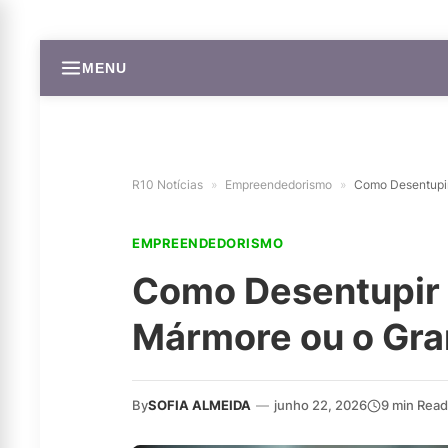
MENU
R10 Notícias
»
Empreendedorismo
»
Como Desentupir
EMPREENDEDORISMO
Como Desentupir 
Mármore ou o Gra
By
SOFIA ALMEIDA
—
junho 22, 2026
9 min Read