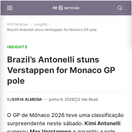
R10 Notícias
»
Insights
»
Brazil’s Antonelli stuns Verstappen for Monaco GP pole
INSIGHTS
Brazil’s Antonelli stuns
Verstappen for Monaco GP
pole
By
SOFIA ALMEIDA
—
junho 6, 2026
2 min Read
O GP de Mônaco 2026 teve uma classificação
surpreendente neste sábado.
Kimi Antonelli
superou
Max Verstappen
e garantiu a pole