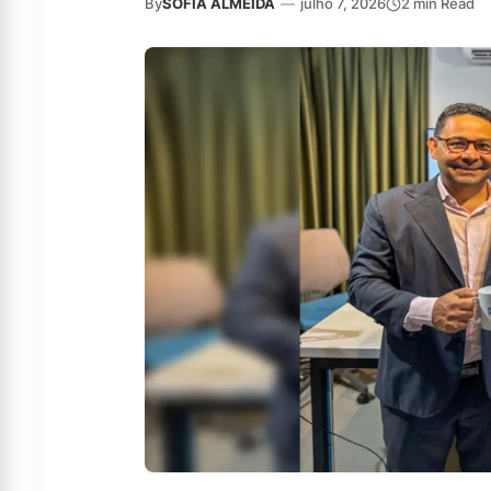
By
SOFIA ALMEIDA
—
julho 7, 2026
2 min Read