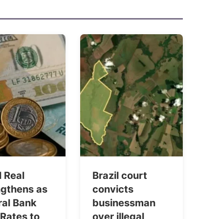
l Real
Brazil court
ngthens as
convicts
ral Bank
businessman
Rates to
over illegal