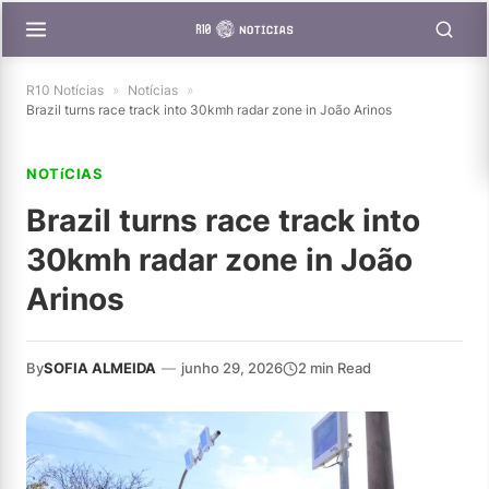
R10 Notícias
»
Notícias
»
Brazil turns race track into 30kmh radar zone in João Arinos
NOTíCIAS
Brazil turns race track into
30kmh radar zone in João
Arinos
By
SOFIA ALMEIDA
—
junho 29, 2026
2 min Read