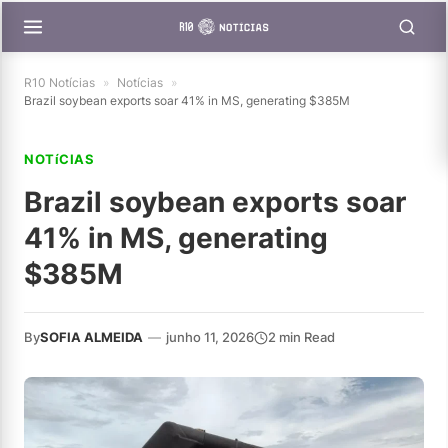
R10 Notícias
»
Notícias
»
Brazil soybean exports soar 41% in MS, generating $385M
NOTíCIAS
Brazil soybean exports soar
41% in MS, generating
$385M
By
SOFIA ALMEIDA
—
junho 11, 2026
2 min Read