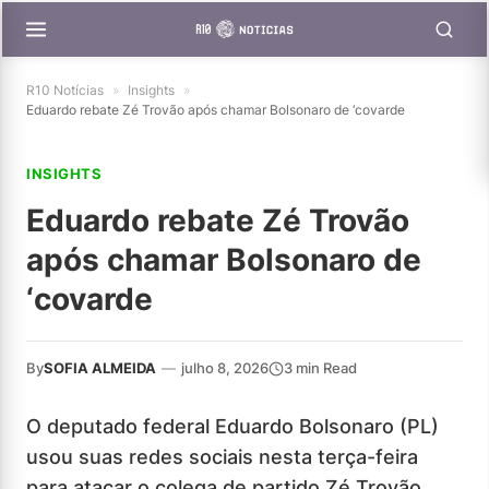
R10 Notícias
»
Insights
»
Eduardo rebate Zé Trovão após chamar Bolsonaro de ‘covarde
INSIGHTS
Eduardo rebate Zé Trovão
após chamar Bolsonaro de
‘covarde
By
SOFIA ALMEIDA
—
julho 8, 2026
3 min Read
O deputado federal Eduardo Bolsonaro (PL)
usou suas redes sociais nesta terça-feira
para atacar o colega de partido Zé Trovão