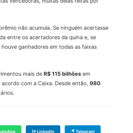
as vencedoras, muitas delas feitas por
o prêmio não acumula. Se ninguém acertasse
ida entre os acertadores da quina e, se
o, houve ganhadores em todas as faixas
vimentou mais de
R$ 115 bilhões
em
e acordo com a Caixa. Desde então,
980
ários.
atsApp
LinkedIn
Telegram