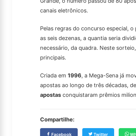
Grande, o número passou de 80 apost
canais eletrônicos.
Pelas regras do concurso especial, 
as seis dezenas, a quantia seria divid
necessário, da quadra. Neste sortei
principais.
Criada em
1996
, a Mega-Sena já mo
apostas ao longo de três décadas, d
apostas
conquistaram prêmios milion
Compartilhe:
Facebook
Twitter
Wh