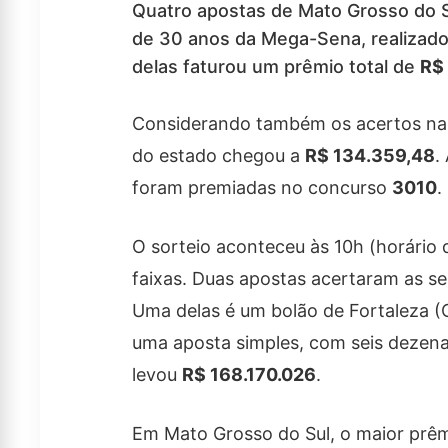
Quatro apostas de Mato Grosso do Su
de 30 anos da Mega-Sena, realizad
delas faturou um prêmio total de
R$ 
Considerando também os acertos na q
do estado chegou a
R$ 134.359,48
.
foram premiadas no concurso
3010
.
O sorteio aconteceu às 10h (horário
faixas. Duas apostas acertaram as sei
Uma delas é um bolão de Fortaleza (
uma aposta simples, com seis dezenas
levou
R$ 168.170.026
.
Em Mato Grosso do Sul, o maior prê