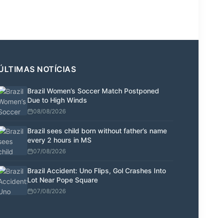
ÚLTIMAS NOTÍCIAS
Brazil Women’s Soccer Match Postponed
Due to High Winds
08/08/2026
Brazil sees child born without father’s name
every 2 hours in MS
07/08/2026
Brazil Accident: Uno Flips, Gol Crashes Into
Lot Near Pope Square
07/08/2026