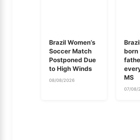
Brazil Women’s
Brazi
Soccer Match
born
Postponed Due
fath
to High Winds
every
MS
08/08/2026
07/08/