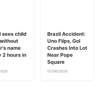
l sees child
Brazil Accident:
 without
Uno Flips, Gol
er’s name
Crashes Into Lot
 2 hours in
Near Pope
Square
2026
07/08/2026